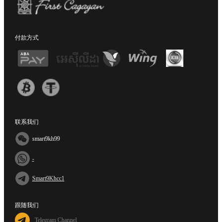
付款方式
联系我们
smart9kh99
-
Smart9Khcc1
跟随我们
Telegram Channel