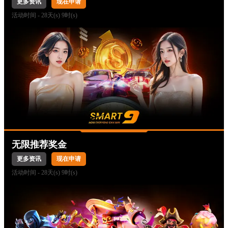
更多资讯
现在申请
活动时间 -
28天(s) 9时(s)
无限推荐奖金
更多资讯
现在申请
活动时间 -
28天(s) 9时(s)