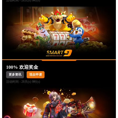
活动时间 -
28天(s) 9时(s)
100% 欢迎奖金
更多资讯
现在申请
活动时间 -
28天(s) 9时(s)