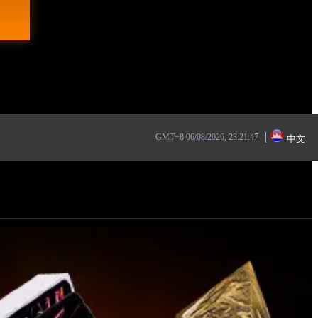
GMT+8
06/08/2026, 23:21:49
中文