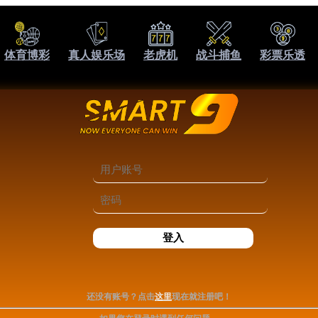
体育博彩
真人娱乐场
老虎机
战斗捕鱼
彩票乐透
还没有账号？点击
这里
现在就注册吧！