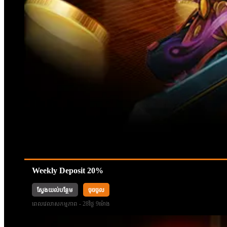
Weekly Deposit 20%
ស្វែងយល់បន្ថែម
ចុចចូល
ពេលវេលាសកម្មភាព -
28ថ្ងៃ 9ម៉ោង