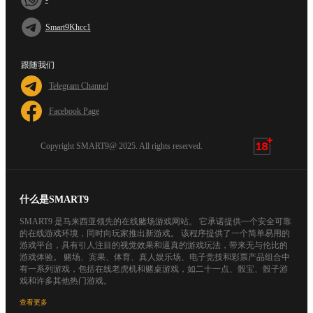
Smart9Khcc1
跟随我们
Telegram Channel
Facebook Page
Copyright SMART9@ 2025. All rights reserved.
什么是SMART9
SMART9 是马来西亚领先的在线赌场游戏网站。 它承诺提供一个安全可靠
的在线游戏环境，同时向玩家推出新游戏。 该程序提供了一个简单易用的
游戏平台，具有引人注目的视觉效果和逼真的游戏玩法，带来无与伦比的
游戏体验。 赌场、宾果、体育、真人娱乐场、电子竞技和彩票产品组合中
有一系列游戏，包括在线老虎机和赌桌游戏，如二十一点、骰宝、骰子游
戏和许多其他热门游戏。
查看更多