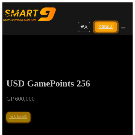
☰
登入
立即加入
USD GamePoints 256
GP 600,000
加入购物车