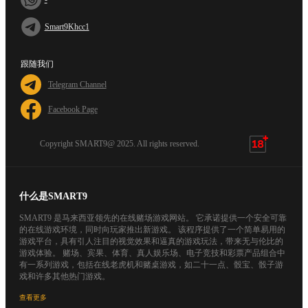
Smart9Khcc1
跟随我们
Telegram Channel
Facebook Page
Copyright SMART9@ 2025. All rights reserved.
什么是SMART9
SMART9 是马来西亚领先的在线赌场游戏网站。 它承诺提供一个安全可靠
的在线游戏环境，同时向玩家推出新游戏。 该程序提供了一个简单易用的
游戏平台，具有引人注目的视觉效果和逼真的游戏玩法，带来无与伦比的
游戏体验。 赌场、宾果、体育、真人娱乐场、电子竞技和彩票产品组合中
有一系列游戏，包括在线老虎机和赌桌游戏，如二十一点、骰宝、骰子游
戏和许多其他热门游戏。
查看更多