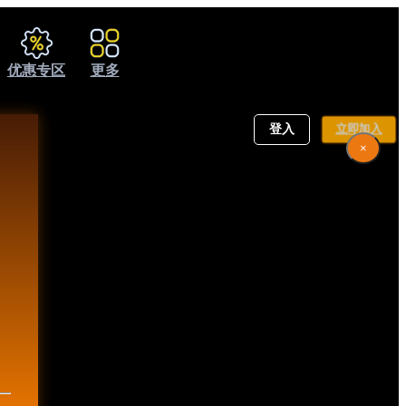
优惠专区
更多
登入
立即加入
×