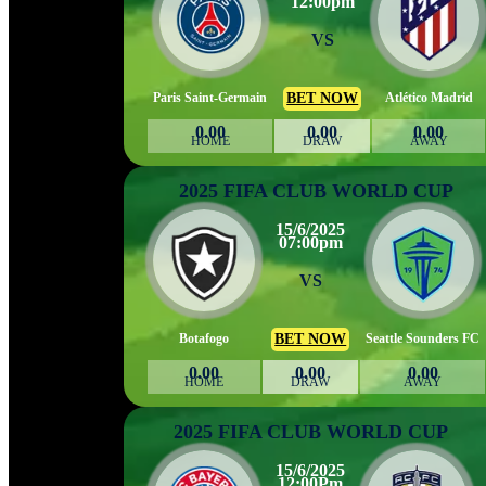
12:00pm
VS
Paris Saint-Germain
BET NOW
Atlético Madrid
0.00
0.00
0.00
HOME
DRAW
AWAY
2025 FIFA CLUB WORLD CUP
15/6/2025
07:00pm
VS
Botafogo
BET NOW
Seattle Sounders FC
0.00
0.00
0.00
HOME
DRAW
AWAY
2025 FIFA CLUB WORLD CUP
15/6/2025
12:00Pm