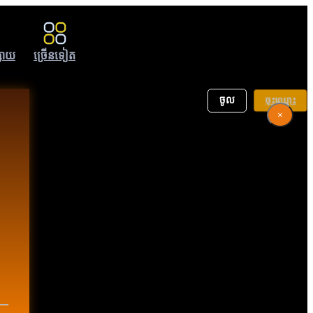
្សាយ
ច្រើនទៀត
ចូល
ចុះឈ្មោះ
×