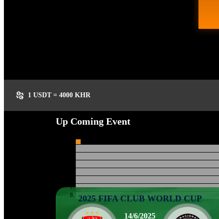
1 USDT = 4000 KHR
Up Coming Event
2025 FIFA CLUB WORLD CUP
14/6/2025