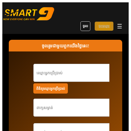
☰
ចូល
ចុះឈ្មោះ
ចូលរួមជាមួយពួកយើងថ្ងៃនេះ!