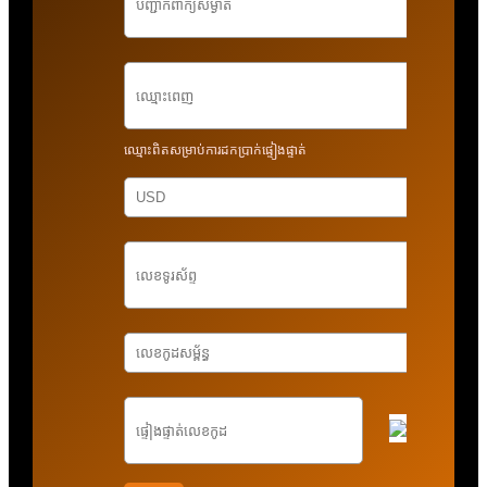
ឈ្មោះពិតសម្រាប់ការដកប្រាក់ផ្ទៀងផ្ទាត់