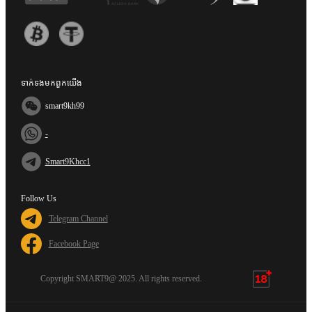
ទាក់ទង​មក​ពួក​យើង
smart9kh99
-
Smart9Khcc1
Follow Us
Telegram Channel
Facebook Page
Copyright SMART9@ 2025. All rights reserved.