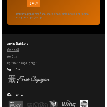
ដោយចុចលើប៊ូតុងចុះឈ្មោះ ខ្ញុំទទួលស្គាល់ថាខ្ញុំមានអាយុលើសពី 18 ឆ្នាំ ហើយបានអាន
និងទទួលយកលក្ខខណ្ឌរបស់អ្នក។
ការគាំទ្រ និងព័ត៌មាន
បើក​គណនី
ល័ក្ខខ័ណ្ឌ
ហ្គេមដែលមានទំនួលខុសត្រូវ
វិញ្ញាបនប័ត្រ
វិធី​សា​ស្រ្ត​ទូទាត់