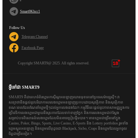
Smart9Khcc1
Follow Us
Telegram Channel
Facebook Page
Copyright SMART9@ 2025. All rights reserved.
អ្វី​ទៅ​ជា SMART9
SMART9 គឺជាគេហទំព័រហ្គេមកាស៊ីណូអនឡាញឈានមុខគេនៅប្រទេសម៉ាឡេស៊ី។ វា
សន្យាថានឹងផ្តល់នូវបរិយាកាសលេងហ្គេមអនឡាញប្រកបដោយសុវត្ថិភាព និងសុវត្ថិភាព
ខណៈពេលដែលណែនាំហ្គេមថ្មីៗដល់អ្នកលេងផងដែរ។ កម្មវិធីនេះផ្តល់នូវភាពសាមញ្ញក្នុងការ
ប្រើវេទិកាលេងហ្គេមជាមួយនឹងរូបភាពដែលទាក់ទាញភ្នែក និងការលេងហ្គេមជាក់ស្តែង
សម្រាប់បទពិសោធន៍លេងហ្គេមដែលមិនអាចប្រៀបផ្ទឹមបាន។ មានហ្គេមជាច្រើននៅក្នុង
Casino, Poker, Bingo, Sports, Live Casino, E-Sports និង Lottery portfolios រួមទាំង
ហ្គេមស្លុតអនឡាញ និងហ្គេមលើតុដូចជា Blackjack, Sicbo, Craps និងហ្គេមដែលអ្នកចូល
ចិត្តជាច្រើនទៀត។